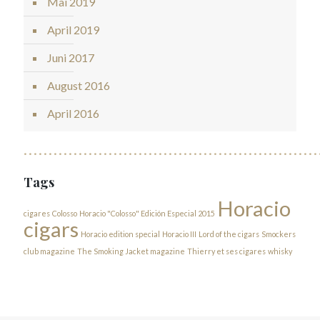
Mai 2019
April 2019
Juni 2017
August 2016
April 2016
Tags
Horacio
cigares
Colosso
Horacio "Colosso" Edición Especial 2015
cigars
Horacio edition special
Horacio III
Lord of the cigars
Smockers
club magazine
The Smoking Jacket magazine
Thierry et ses cigares
whisky