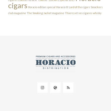
cigars
Horacio edition special
Horacio III
Lord of the cigars
Smockers
club magazine
The Smoking Jacket magazine
Thierry et ses cigares
whisky