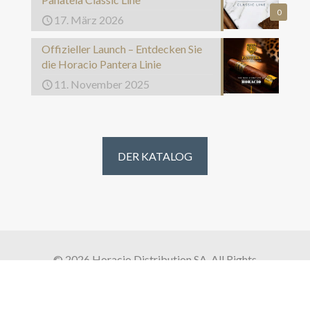
0
17. März 2026
Offizieller Launch – Entdecken Sie
die Horacio Pantera Linie
11. November 2025
DER KATALOG
© 2026 Horacio Distribution SA. All Rights
Reserved.
Homepage
Über uns
zigarrenmarken