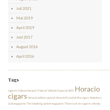
Juli 2021
Mai 2019
April 2019
Juni 2017
August 2016
April 2016
Tags
Horacio
cigares
Colosso
Horacio "Colosso" Edición Especial 2015
cigars
Horacio edition special
Horacio III
Lord of the cigars
Smockers
club magazine
The Smoking Jacket magazine
Thierry et ses cigares
whisky