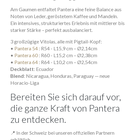
Am Gaumen entfaltet Pantera eine feine Balance aus
Noten von Leder, geröstetem Kaffee und Mandeln.
Ein intensives, strukturiertes Erlebnis mit mittlerer bis
starker Stärke – perfekt ausbalanciert.
3 großzügige Vitolas, alle mit Pigtail-Kopf:
•
Pantera 54
: R54 - L15,9 cm – Ø2,14cm
•
Pantera 60
: R60 - L15,2 cm – Ø2,38cm
•
Pantera 64
: R64 - L10,2 cm – Ø2,54cm
Deckblatt
: Ecuador
Blend
: Nicaragua, Honduras, Paraguay — neue
Horacio-Liga
Bereiten Sie sich darauf vor,
die ganze Kraft von Pantera
zu entdecken.
📍 In der Schweiz bei unseren offiziellen Partnern
erhältlich.